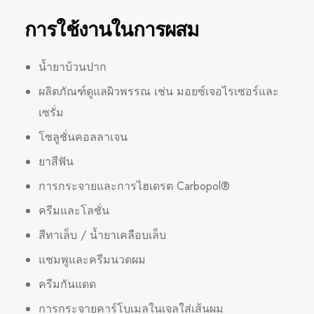
การใช้งานในการผสม
น้ำยาบ้วนปาก
ผลิตภัณฑ์ดูแลผิวพรรณ เช่น มอยซ์เจอไรเซอร์และ
เซรั่ม
โซลูชั่นคอลลาเจน
ยาสีฟัน
การกระจายและการไฮเดรต Carbopol®
ครีมและโลชั่น
สีทาเล็บ / น้ำยาเคลือบเล็บ
แชมพูและครีมนวดผม
ครีมกันแดด
การกระจายคาร์โบเมลในเจลใส่เส้นผม