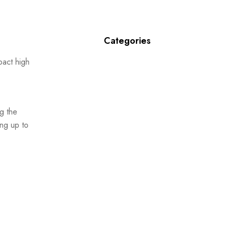
Categories
pact high
Agrochemicals
ng the
ing up to