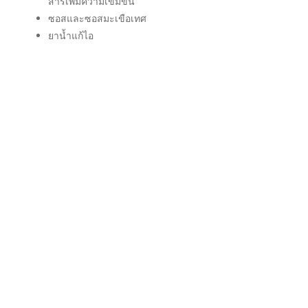
สารเพิ่มความเข้มข้น
ซอสและซอสมะเขือเทศ
ยาน้ำแก้ไอ