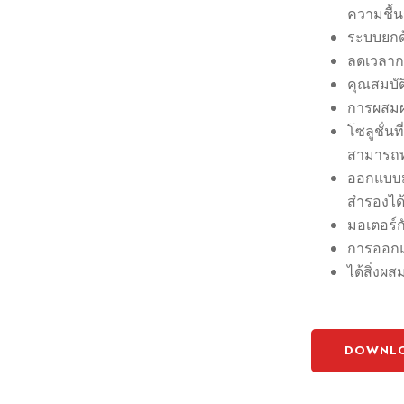
ความชื้
ระบบยกด้
ลดเวลาก
คุณสมบัต
การผสมผงท
โซลูชั่น
สามารถท
ออกแบบม
สำรองได้
มอเตอร์ก
การออกแ
ได้สิ่งผส
DOWNLO