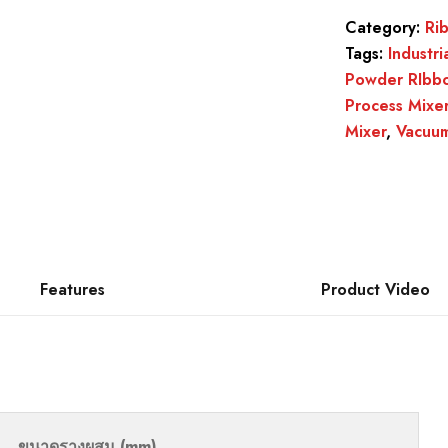
Category:
Ri
Tags:
Industri
Powder RIbbo
Process Mixe
Mixer
,
Vacuum
Features
Product Video
ขนาดรางผสม (mm)